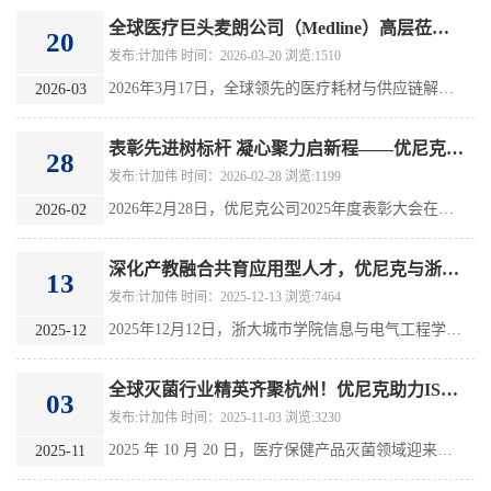
全球医疗巨头麦朗公司（Medline）高层莅临优尼克参观考察 深化合作共谋发展
20
发布:计加伟 时间：2026-03-20 浏览:1510
2026年3月17日，全球领先的医疗耗材与供应链解决方案提供商麦朗公司（Medline）高层Vincent Caputo、资深品质经理Bowen Xiang、Cris Dong一行，莅临优尼克公司参观考察。麦朗公司总部位于美国，是全球最大的医用外科产品制造商与分销商，业务覆盖全球超100个国家和地区，稳居全球医疗行业前列，在全球医疗耗材领域拥有极高的品牌影响力和市场认可度。
2026-03
表彰先进树标杆 凝心聚力启新程——优尼克公司2025年度表彰大会圆满举行
28
发布:计加伟 时间：2026-02-28 浏览:1199
2026年2月28日，优尼克公司2025年度表彰大会在公司会议中心隆重举行。大会以“表彰先进、凝聚力量”为主题，总结2025年的发展及重点大项目成果，表彰优秀部门负责人、优秀员工、先进员工，公司董事长周庆庆出席并讲话，全体厂内人员参加
2026-02
深化产教融合共育应用型人才，优尼克与浙大城市学院共建研究生实践基地
13
发布:计加伟 时间：2025-12-13 浏览:7464
2025年12月12日，浙大城市学院信息与电气工程学院（以下简称“信电学院”）与杭州优尼克消毒设备有限公司（以下简称“优尼克”）研究生实践基地揭牌仪式在优尼克公司隆重举行。
2025-12
全球灭菌行业精英齐聚杭州！优尼克助力ISO/TC 198与SAC/TC 200双年会圆满召开
03
发布:计加伟 时间：2025-11-03 浏览:3230
2025 年 10 月 20 日，医疗保健产品灭菌领域迎来年度重要时刻 —— 国际标准化组织医疗产品灭菌技术委员会（ISO/TC 198）大年会与国内消毒技术委员会（SAC/TC 200）换届年会，在杭州同步盛大举行。作为本次双年会的联合承办方，杭州优尼克消毒设备有限公司不仅以专业能力保障会议圆满落地，更凭借在灭菌标准化领域的突出贡献，成为现场备受瞩目的行业标杆
2025-11