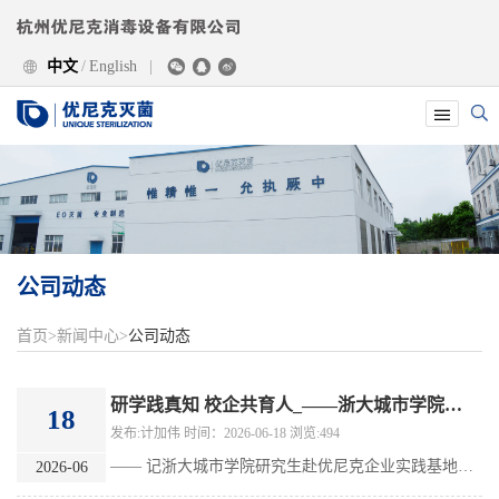

中文
/
English
|





公司动态
首页
>
新闻中心
>
公司动态
研学践真知 校企共育人_——浙大城市学院研究生赴优尼克实践
18
发布:计加伟 时间：2026-06-18 浏览:494
—— 记浙大城市学院研究生赴优尼克企业实践基地开展研学实践
2026-06