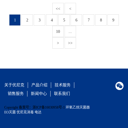
<<
<
1
2
3
4
5
6
7
8
9
10
...
>
>>

关于优尼克
产品介绍
技术服务
销售服务
新闻中心
联系我们
Copyright 备案号：浙ICP备16030958号-1
环氧乙烷灭菌器
EO灭菌 优尼克消毒 电达