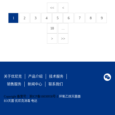
<<
<
1
2
3
4
5
6
7
8
9
10
...
>
>>

关于优尼克
产品介绍
技术服务
销售服务
新闻中心
联系我们
Copyright 备案号：浙ICP备16030958号-1
环氧乙烷灭菌器
EO灭菌 优尼克消毒 电达