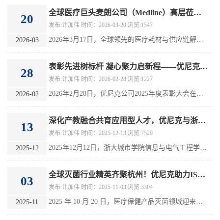
全球医疗巨头麦朗公司（Medline）高层莅临优尼克参观考察 深化合作共谋发展
20
发布:计加伟 时间：2026-03-20 浏览:1547
2026年3月17日，全球领先的医疗耗材与供应链解决方案提供商麦朗公司（Medline）高层Vincent Caputo、资深品质经理Bowen Xiang、Cris Dong一行，莅临优尼克公司参观考察。麦朗公司总部位于美国，是全球最大的医用外科产品制造商与分销商，业务覆盖全球超100个国家和地区，稳居全球医疗行业前列，在全球医疗耗材领域拥有极高的品牌影响力和市场认可度。
2026-03
表彰先进树标杆 凝心聚力启新程——优尼克公司2025年度表彰大会圆满举行
28
发布:计加伟 时间：2026-02-28 浏览:1227
2026年2月28日，优尼克公司2025年度表彰大会在公司会议中心隆重举行。大会以“表彰先进、凝聚力量”为主题，总结2025年的发展及重点大项目成果，表彰优秀部门负责人、优秀员工、先进员工，公司董事长周庆庆出席并讲话，全体厂内人员参加
2026-02
深化产教融合共育应用型人才，优尼克与浙大城市学院共建研究生实践基地
13
发布:计加伟 时间：2025-12-13 浏览:7529
2025年12月12日，浙大城市学院信息与电气工程学院（以下简称“信电学院”）与杭州优尼克消毒设备有限公司（以下简称“优尼克”）研究生实践基地揭牌仪式在优尼克公司隆重举行。
2025-12
全球灭菌行业精英齐聚杭州！优尼克助力ISO/TC 198与SAC/TC 200双年会圆满召开
03
发布:计加伟 时间：2025-11-03 浏览:3304
2025 年 10 月 20 日，医疗保健产品灭菌领域迎来年度重要时刻 —— 国际标准化组织医疗产品灭菌技术委员会（ISO/TC 198）大年会与国内消毒技术委员会（SAC/TC 200）换届年会，在杭州同步盛大举行。作为本次双年会的联合承办方，杭州优尼克消毒设备有限公司不仅以专业能力保障会议圆满落地，更凭借在灭菌标准化领域的突出贡献，成为现场备受瞩目的行业标杆
2025-11