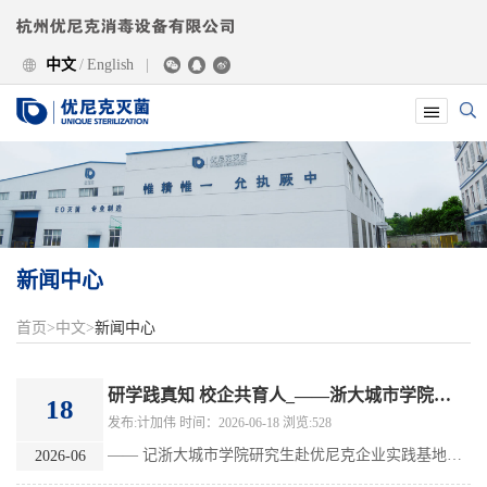

中文
/
English
|





新闻中心
首页
>
中文
>
新闻中心
研学践真知 校企共育人_——浙大城市学院研究生赴优尼克实践
18
发布:计加伟 时间：2026-06-18 浏览:528
—— 记浙大城市学院研究生赴优尼克企业实践基地开展研学实践
2026-06